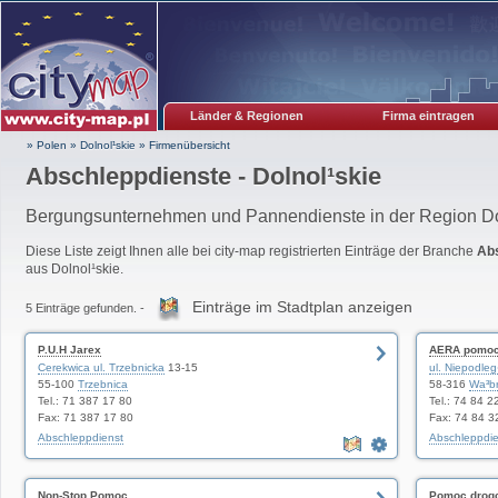
Länder & Regionen
Firma eintragen
» Polen
»
Dolnol¹skie
»
Firmenübersicht
Abschleppdienste - Dolnol¹skie
Bergungsunternehmen und Pannendienste in der Region Dol
Diese Liste zeigt Ihnen alle bei city-map registrierten Einträge der Branche
Ab
aus Dolnol¹skie.
Einträge im Stadtplan anzeigen
5 Einträge gefunden. -
P.U.H Jarex
AERA pomoc
Cerekwica ul. Trzebnicka
13-15
ul. Niepodl
55-100
Trzebnica
58-316
Wa³b
Tel.: 71 387 17 80
Tel.: 74 84 2
Fax: 71 387 17 80
Fax: 74 84 3
Abschleppdienst
Abschleppdie
Non-Stop Pomoc
Pomoc drog