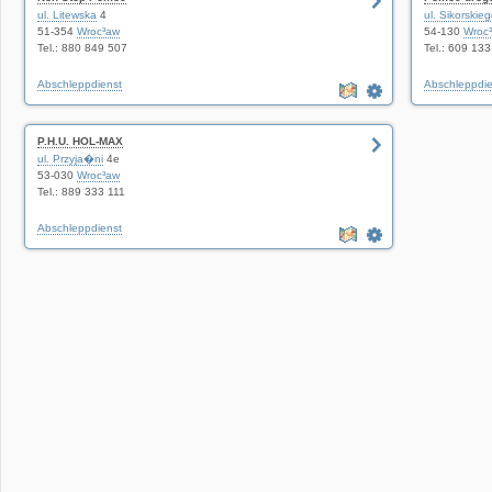
ul. Litewska
4
ul. Sikorskie
51-354
Wroc³aw
54-130
Wroc
Tel.: 880 849 507
Tel.: 609 13
Abschleppdienst
Abschleppdie
P.H.U. HOL-MAX
ul. Przyja�ni
4e
53-030
Wroc³aw
Tel.: 889 333 111
Abschleppdienst